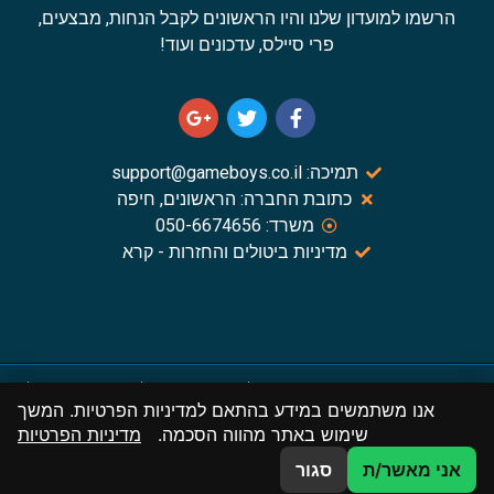
הרשמו למועדון שלנו והיו הראשונים לקבל הנחות, מבצעים,
פרי סיילס, עדכונים ועוד!
תמיכה: support@gameboys.co.il
כתובת החברה: הראשונים, חיפה
משרד: 050-6674656
מדיניות ביטולים והחזרות - קרא
תקנון האתר – תנאי שירות
מדיניות פרטיות
החזרים וביטולים
אנו משתמשים במידע בהתאם למדיניות הפרטיות. המשך
שיווק משפיענים
שימוש באתר מהווה הסכמה.
מדיניות הפרטיות
כל הזכויות שמורות.
אני מאשר/ת
סגור
אנו מדגישים את הצורך לקרוא את תקנון החברה לפני ביצוע רכישות באתר.