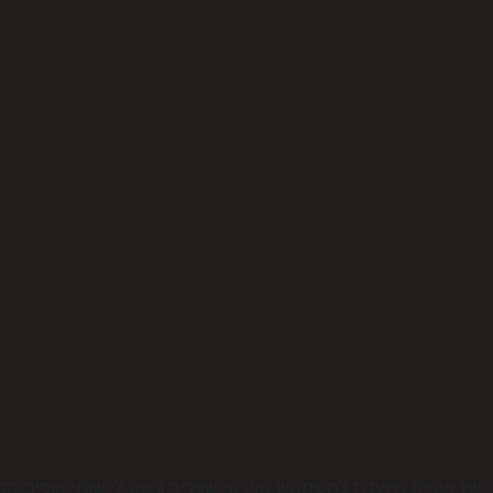
ו של אופיס מיועדת למשתמש הפרטי שצריך גישה ליישומי אופיס הק