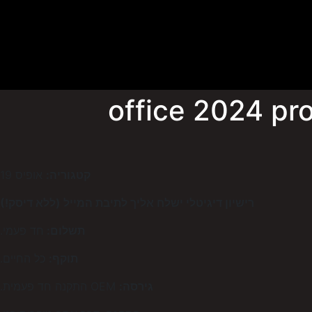
קטגוריה:
אופיס 19
רישיון דיגיטלי ישלח אליך לתיבת המייל (ללא דיסק!)
תשלום:
חד פעמי.
תוקף:
כל החיים.
גירסה:
OEM התקנה חד פעמית.