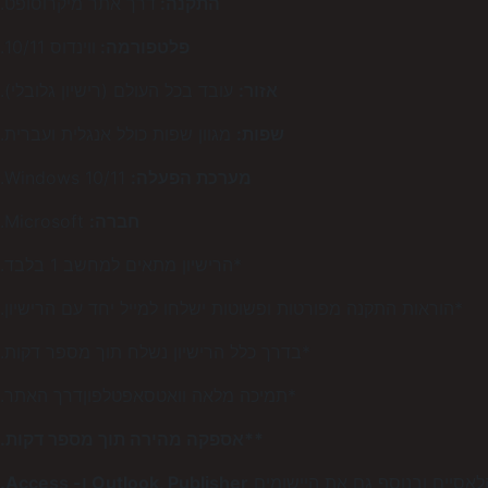
התקנה:
דרך אתר מיקרוסופט.
פלטפורמה:
ווינדוס 10/11.
אזור:
עובד בכל העולם (רישיון גלובלי).
שפות:
מגוון שפות כולל אנגלית ועברית.
מערכת הפעלה:
Windows 10/11.
חברה:
Microsoft.
*הרישיון מתאים למחשב 1 בלבד.
*הוראות התקנה מפורטות ופשוטות ישלחו למייל יחד עם הרישיון.
*בדרך כלל הרישיון נשלח תוך מספר דקות.
*תמיכה מלאה וואטסאפטלפוןדרך האתר.
**אספקה מהירה תוך מספר דקות.
לאסיים ובנוסף גם את היישומים
Outlook, Publisher ו- Access‏.