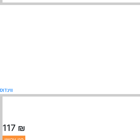
ווינדוס
₪ 117
קנו עכשיו