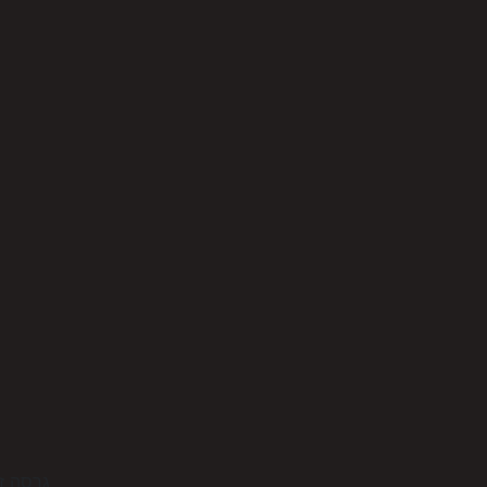
גרסה ז