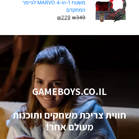
משטח MARVO 4-in-1 לגיימר
המתקדם
₪
229
₪
349
GAMEBOYS.CO.IL
חווית צריכת משחקים ותוכנות
מעולם אחר!