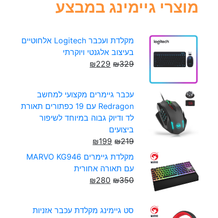
מוצרי גיימינג במבצע
מקלדת ועכבר Logitech אלחוטיים
בעיצוב אלגנטי ויוקרתי
₪
229
₪
329
עכבר גיימרים מקצועי למחשב
Redragon עם 19 כפתורים תאורת
לד ודיוק גבוה במיוחד לשיפור
ביצועים
₪
199
₪
219
מקלדת גיימרים MARVO KG946
עם תאורה אחורית
₪
280
₪
350
סט גיימינג מקלדת עכבר אזניות