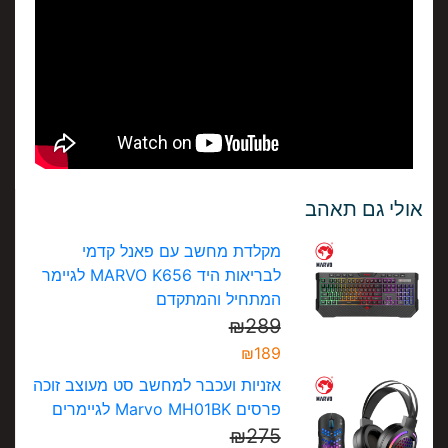
אולי גם תאהב
מקלדת מחשב עם פאנל קדמי
לבריאות היד MARVO K656 לגיימר
המתחיל והמתקדם
₪
289
₪
189
אזניות ועכבר למחשב סט מעוצב זוכה
פרסים Marvo MH01BK לגיימרים
₪
275