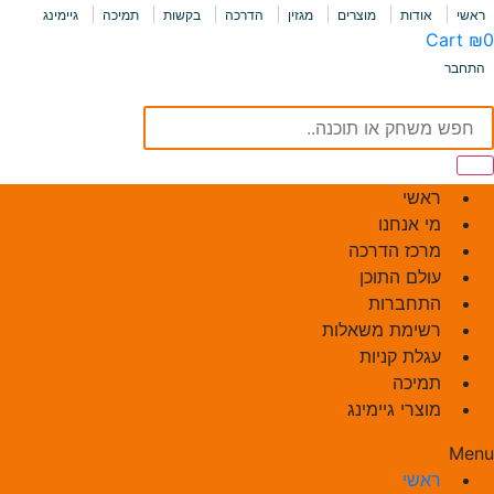
ראשי
אודות
מוצרים
מגזין
הדרכה
בקשות
תמיכה
גיימינג
Cart
₪
0
התחבר
פש
שחק
ו
וכנה..
Search
ראשי
מי אנחנו
מרכז הדרכה
עולם התוכן
התחברות
רשימת משאלות
עגלת קניות
תמיכה
מוצרי גיימינג
Menu
ראשי