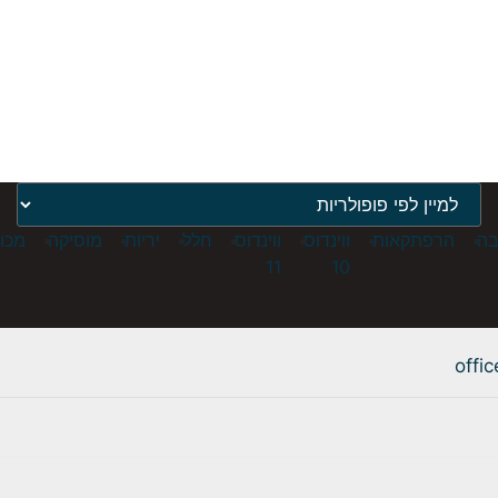
ה
הרפתקאות
ווינדוס
ווינדוס
חלל
יריות
מוסיקה
מכונ
11
10